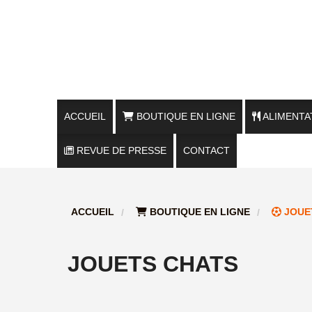
ACCUEIL
BOUTIQUE EN LIGNE
ALIMENTA
REVUE DE PRESSE
FRIANDISES CHIENS / VRAC
CONTACT
FRIANDISES CHIENS / RÉCOMPENSE
ACCUEIL
BOUTIQUE EN LIGNE
JOUE
FRIANDISES CHIENS / MASTICATION
FRIANDISES CHATS
JOUETS CHATS
ALIMENTATION NATURELLE CHIENS &