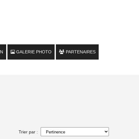
ON
GALERIE PHOTO
PARTENAIRES
LOULOUS FAMILY
LE CHALET
MARCHÉS / FOIRES / SALONS
Trier par :