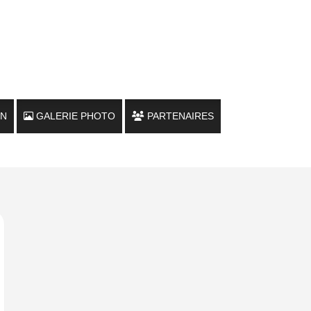
ON
GALERIE PHOTO
PARTENAIRES
LOULOUS FAMILY
LE CHALET
MARCHÉS / FOIRES / SALONS