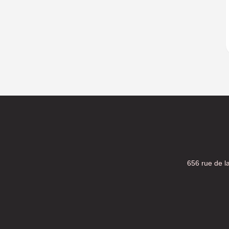
COMPLÉMENTS ALIMENTAIRES
JOUETS CHIENS
JOUETS CHATS
SELLERIE
HYGIENE & SOIN - ACCESSOIRES - P
656 rue de l