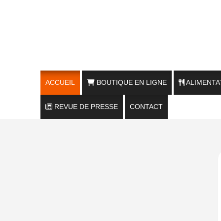
ACCUEIL
BOUTIQUE EN LIGNE
ALIMENTA
REVUE DE PRESSE
FRIANDISES CHIENS / VRAC
CONTACT
FRIANDISES CHIENS / RÉCOMPENSE
FRIANDISES CHIENS / MASTICATION
FRIANDISES CHATS
ALIMENTATION NATURELLE CHIENS &