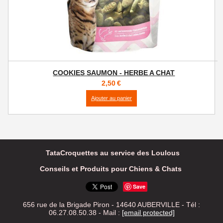
COOKIES SAUMON - HERBE A CHAT
2,50
€
Ajouter au panier
TataCroquettes au service des Loulous
Conseils et Produits pour Chiens & Chats
Save
656 rue de la Brigade Piron - 14640 AUBERVILLE - Tél :
06.27.08.50.38 -
Mail :
[email protected]