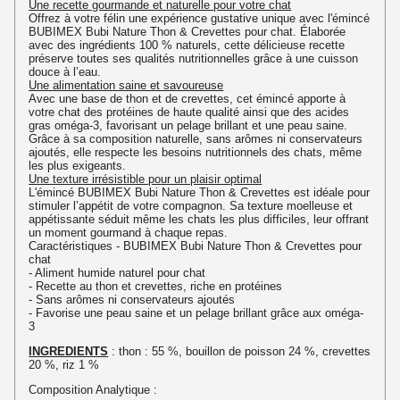
Une recette gourmande et naturelle pour votre chat
Offrez à votre félin une expérience gustative unique avec l'émincé
BUBIMEX Bubi Nature Thon & Crevettes pour chat. Élaborée
avec des ingrédients 100 % naturels, cette délicieuse recette
préserve toutes ses qualités nutritionnelles grâce à une cuisson
douce à l’eau.
Une alimentation saine et savoureuse
Avec une base de thon et de crevettes, cet émincé apporte à
votre chat des protéines de haute qualité ainsi que des acides
gras oméga-3, favorisant un pelage brillant et une peau saine.
Grâce à sa composition naturelle, sans arômes ni conservateurs
ajoutés, elle respecte les besoins nutritionnels des chats, même
les plus exigeants.
Une texture irrésistible pour un plaisir optimal
L'émincé BUBIMEX Bubi Nature Thon & Crevettes est idéale pour
stimuler l’appétit de votre compagnon. Sa texture moelleuse et
appétissante séduit même les chats les plus difficiles, leur offrant
un moment gourmand à chaque repas.
Caractéristiques - BUBIMEX Bubi Nature Thon & Crevettes pour
chat
- Aliment humide naturel pour chat
- Recette au thon et crevettes, riche en protéines
- Sans arômes ni conservateurs ajoutés
- Favorise une peau saine et un pelage brillant grâce aux oméga-
3
INGREDIENTS
: thon : 55 %, bouillon de poisson 24 %, crevettes
20 %, riz 1 %
Composition Analytique :