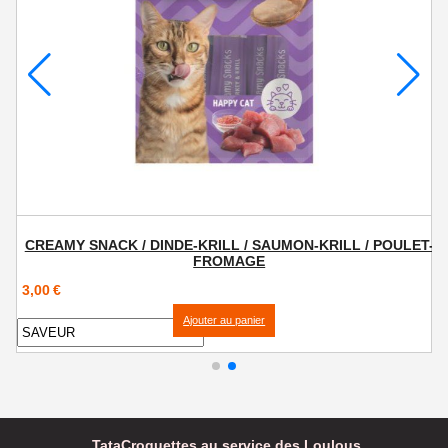
ET-
CREAMY SNACK URINARY / POULET - CRANBERRY
3,00
€
Ajouter au panier
TataCroquettes au service des Loulous