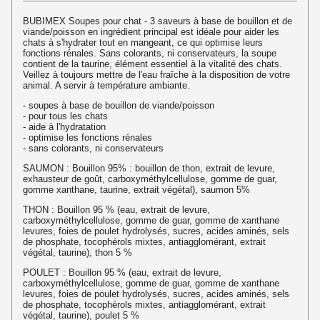
BUBIMEX Soupes pour chat - 3 saveurs à base de bouillon et de
viande/poisson en ingrédient principal est idéale pour aider les
chats à s'hydrater tout en mangeant, ce qui optimise leurs
fonctions rénales. Sans colorants, ni conservateurs, la soupe
contient de la taurine, élément essentiel à la vitalité des chats.
Veillez à toujours mettre de l'eau fraîche à la disposition de votre
animal. A servir à température ambiante.
- soupes à base de bouillon de viande/poisson
- pour tous les chats
- aide à l'hydratation
- optimise les fonctions rénales
- sans colorants, ni conservateurs
SAUMON : Bouillon 95% : bouillon de thon, extrait de levure,
exhausteur de goût, carboxyméthylcellulose, gomme de guar,
gomme xanthane, taurine, extrait végétal), saumon 5%
THON : Bouillon 95 % (eau, extrait de levure,
carboxyméthylcellulose, gomme de guar, gomme de xanthane
levures, foies de poulet hydrolysés, sucres, acides aminés, sels
de phosphate, tocophérols mixtes, antiagglomérant, extrait
végétal, taurine), thon 5 %
POULET : Bouillon 95 % (eau, extrait de levure,
carboxyméthylcellulose, gomme de guar, gomme de xanthane
levures, foies de poulet hydrolysés, sucres, acides aminés, sels
de phosphate, tocophérols mixtes, antiagglomérant, extrait
végétal, taurine), poulet 5 %