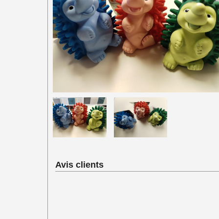
COMPLÉMENTS ALIMENTAIRES
JOUETS CHIENS
JOUETS CHATS
SELLERIE
HYGIENE & SOIN - ACCESSOIRES - P
Avis clients