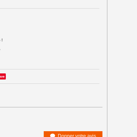
 !
é
ave
Donner votre avis