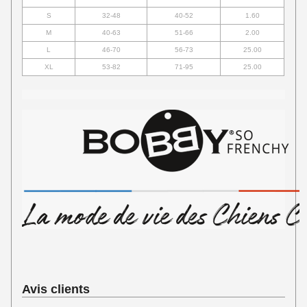
S
32-48
40-52
1.60
M
40-63
51-66
2.00
L
46-70
56-73
25.00
XL
53-82
71-95
25.00
Avis clients