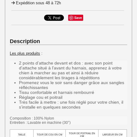
Expédition sous 48 à 72h
Save
Description
Les plus produits
:
2 points d’attache devant et dos : avec son point
d'attache situé à l'avant du harnais, apprenez à votre
chien à marcher au pas et ainsi à réduire
considérablement les tirages à répétitions
Promenez vous le soir sans danger grâce aux sangles
réfléchissantes
Tissu confortable et harnais rembourré
Réglage cou et poitrail
Très facile à mettre : une fois réglé pour votre chien, il
s’installe en quelques secondes
Composition : 100% Nylon
Entretien : Lavable en machine (30°)
TOUR DE POITRAIL EN
TAILLE
TOUR DE COU EN CM
LARGEUR EN CM
CM