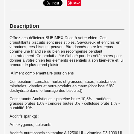
Save
Description
Offrez ces délicieux BUBIMEX Duos à votre chien. Ces
croustillants biscuits sont irrésistibles. Savoureux et enrichis en
vitamines, ces biscuits peuvent être donnés entre les repas
comme une friandise ou bien en récompense pendant
l’entraînement. Ce produit a été élaboré par des vétérinaires pour
donner à votre chien les éléments essentiels à son bien-être et lui
procurer le plus grand plaisir.
Aliment complémentaire pour chiens
Composition : céréales, huiles et graisses, sucre, substances
minérales, viandes et sous-produits animaux (dont boeuf 9%
déshydraté dans le fourrage des biscuits))
Constituants Analytiques : protéine brute 10,5% - matières
grasses brutes 10% - cendres brutes 3% - cellulose brute 1 % -
humidité 10%
Additifs (par kg) :
Antioxygènes, colorants
Additifs nutritionnels : vitamine A 12500 UI - vitamine D3 1000 UI