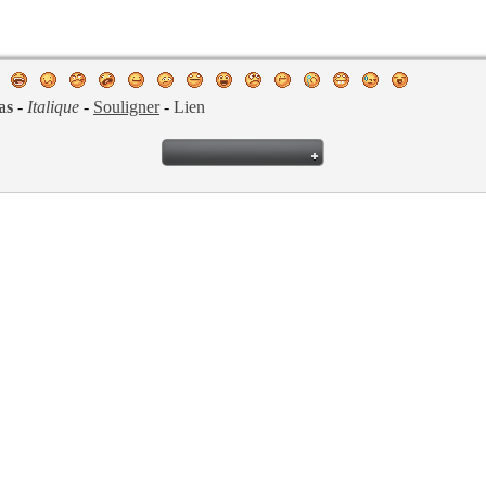
as
-
Italique
-
Souligner
-
Lien